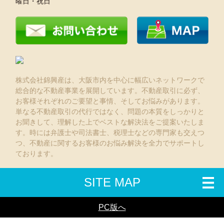
曜日・祝日
貸店舗更新しました。 近鉄南大阪線針中野駅徒歩約6
分
2016.3.25
売店舗付住宅 大阪市西成区鶴見橋を更新しました。
株式会社錦興産は、大阪市内を中心に幅広いネットワークで
総合的な不動産事業を展開しています。不動産取引に必ず、
お客様それぞれのご要望と事情、そしてお悩みがあります。
2016.3.24
単なる不動産取引の代行ではなく、問題の本質をしっかりと
大阪市西成区 貸家 更新しました。
お聞きして、理解した上でベストな解決法をご提案いたしま
す。時には弁護士や司法書士、税理士などの専門家も交えつ
つ、不動産に関するお客様のお悩み解決を全力でサポートし
ております。
2016.1.27
大阪市西成区の貸店舗を追加しました。
SITE MAP
大阪市西成区の貸店舗を追加しました。
地下鉄四つ橋線花園町駅徒歩5分です。
PC版へ