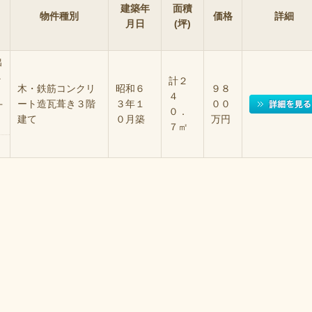
建築年
面積
物件種別
価格
詳細
月日
(坪)
出
４
計２
木・鉄筋コンクリ
昭和６
９８
４
ート造瓦葺き３階
３年１
００
丁
０．
建て
０月築
万円
７㎡