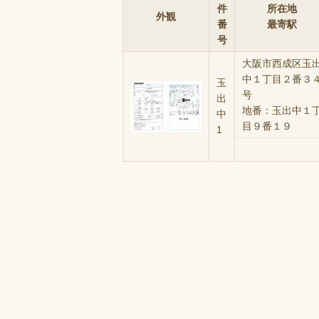
件
所在地
外観
番
最寄駅
号
大阪市西成区玉
中１丁目２番３
玉
号
出
地番：玉出中１
中
目９番１９
1