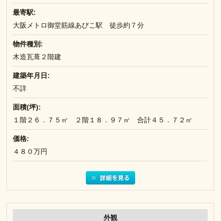
最寄駅:
大阪メトロ御堂筋線あびこ駅 徒歩約７分
物件種別:
木造瓦葺２階建
建築年月日:
不詳
面積(坪):
１階２６．７５㎡ ２階１８．９７㎡ 合計４５．７２㎡
価格:
４８０万円
外観