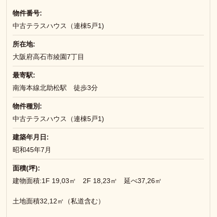
物件番号:
中古テラスハウス（連棟5戸1)
所在地:
大阪府高石市綾園7丁目
最寄駅:
南海本線北助松駅 徒歩3分
物件種別:
中古テラスハウス（連棟5戸1)
建築年月日:
昭和45年7月
面積(坪):
建物面積:1F 19,03㎡ 2F 18,23㎡ 延べ37,26㎡
土地面積32,12㎡（私道含む）