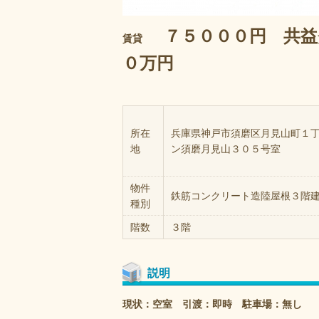
７５０００円 共益
賃貸
０万円
所在
兵庫県神戸市須磨区月見山町１
地
ン須磨月見山３０５号室
物件
鉄筋コンクリート造陸屋根３階
種別
階数
３階
説明
現状：空室 引渡：即時 駐車場：無し