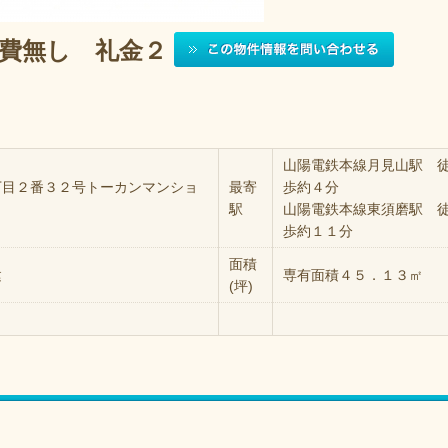
費無し 礼金２
山陽電鉄本線月見山駅 
丁目２番３２号トーカンマンショ
最寄
歩約４分
駅
山陽電鉄本線東須磨駅 
歩約１１分
面積
建
専有面積４５．１３㎡
(坪)